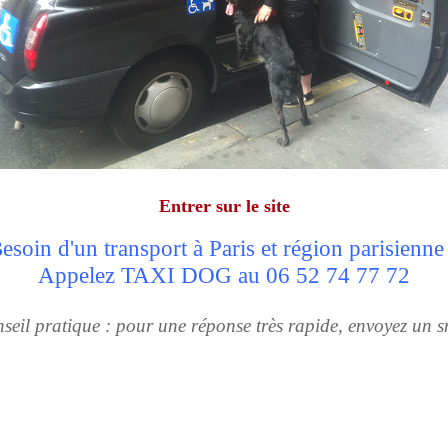
Entrer sur le site
esoin d'un transport à Paris et région parisienne
Appelez TAXI DOG au 06 52 74 77 72
seil pratique : pour une réponse très rapide, envoyez un s