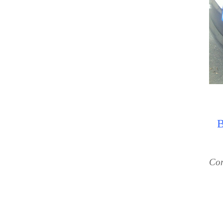
B
Con