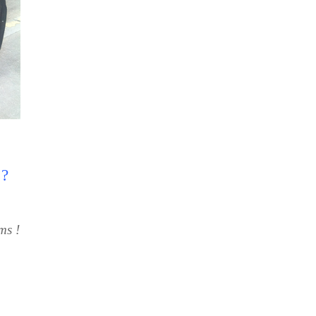
 ?
ms !